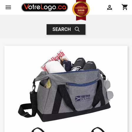
shopping_cart


SEARCH