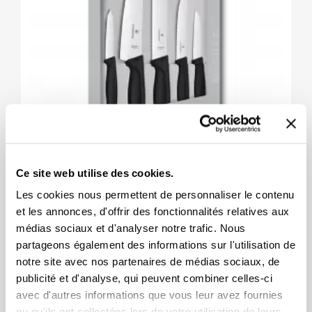
Ce site web utilise des cookies.
Copy Of Victorinox/Swiss Army®
Les cookies nous permettent de personnaliser le contenu
Ensemble De Préparation 4 Pièces
et les annonces, d'offrir des fonctionnalités relatives aux
médias sociaux et d'analyser notre trafic. Nous
100.14
partageons également des informations sur l'utilisation de
notre site avec nos partenaires de médias sociaux, de
publicité et d'analyse, qui peuvent combiner celles-ci
avec d'autres informations que vous leur avez fournies
ou qu'ils ont collectées lors de votre utilisation de leurs