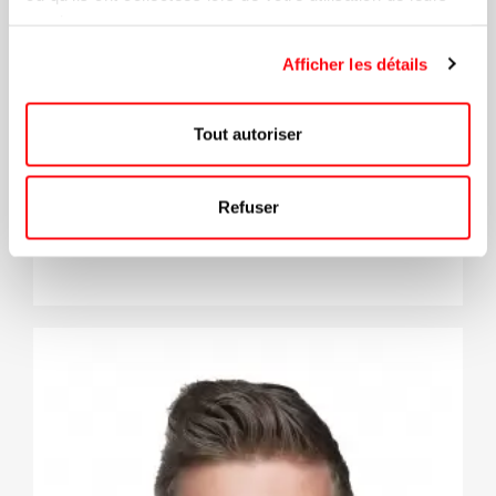
services.
Afficher les détails
Manteau Stormtech® 3 En 1 Polar
Tout autoriser
Femme
Refuser
206.09