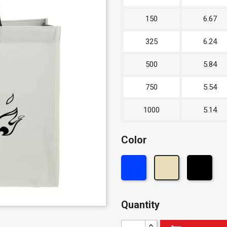
150
6.67
325
6.24
500
5.84
750
5.54
1000
5.14
Color
Quantity