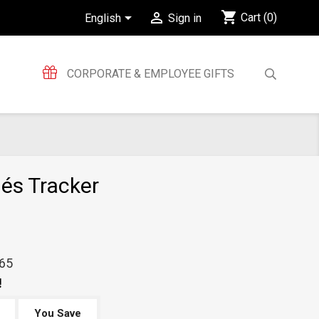
shopping_cart


Cart
(0)
English
Sign in
CORPORATE & EMPLOYEE GIFTS
lés Tracker
65
!
e
You Save