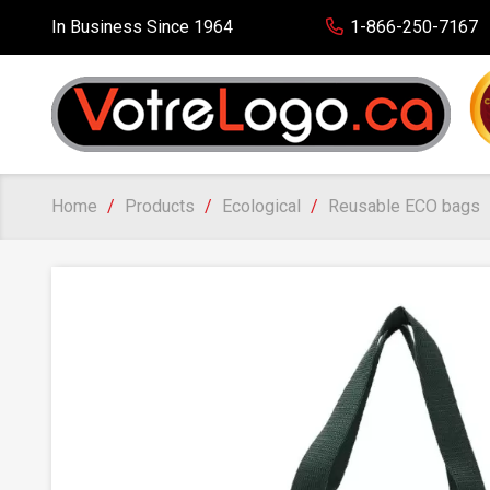
In Business Since 1964
1-866-250-7167
Home
Products
Ecological
Reusable ECO bags