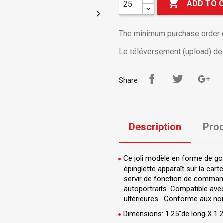

ADD TO 

The minimum purchase order qu
Le téléversement (upload) de v
Share
Description
Prod
Ce joli modèle en forme de gou
épinglette apparaît sur la car
servir de fonction de command
autoportraits. Compatible avec
ultérieures. Conforme aux nor
Dimensions: 1.25''de long X 1.2