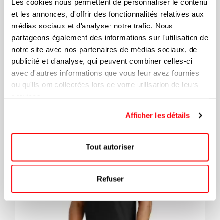
Polo À Manches Courtes Pour Homme
Les cookies nous permettent de personnaliser le contenu
MORENO
et les annonces, d'offrir des fonctionnalités relatives aux
médias sociaux et d'analyser notre trafic. Nous
+8
partageons également des informations sur l'utilisation de
notre site avec nos partenaires de médias sociaux, de
32.99
publicité et d'analyse, qui peuvent combiner celles-ci
avec d'autres informations que vous leur avez fournies
ou qu'ils ont collectées lors de votre utilisation de leurs
services.
Afficher les détails
Tout autoriser
Refuser