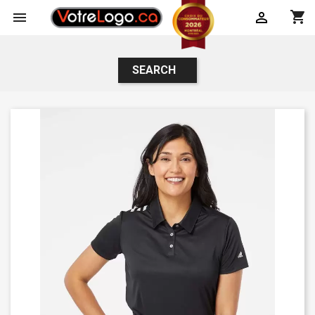
shopping_cart


SEARCH