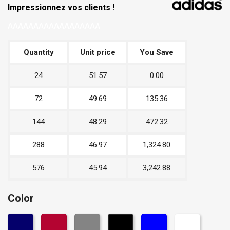
Impressionnez vos clients !
AAAAAAAAAAAAAAAAAA
Quantity
Unit price
You Save
24
51.57
0.00
72
49.69
135.36
144
48.29
472.32
288
46.97
1,324.80
576
45.94
3,242.88
Color