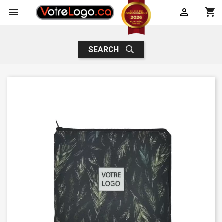
shopping_cart


SEARCH