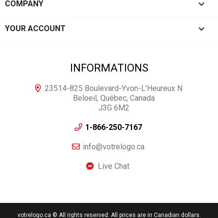

COMPANY

YOUR ACCOUNT
INFORMATIONS
23514-825 Boulevard-Yvon-L'Heureux N
Beloeil, Québec, Canada
J3G 6M2
1-866-250-7167
info@votrelogo.ca
Live Chat
votrelogo.ca © All rights reserved. All prices are in Canadian dollars.