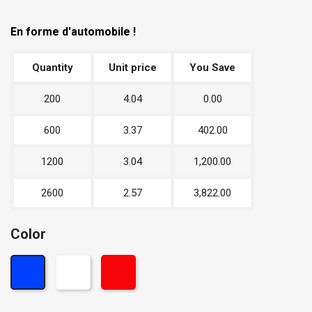
En forme d'automobile !
Quantity
Unit price
You Save
200
4.04
0.00
600
3.37
402.00
1200
3.04
1,200.00
2600
2.57
3,822.00
Color