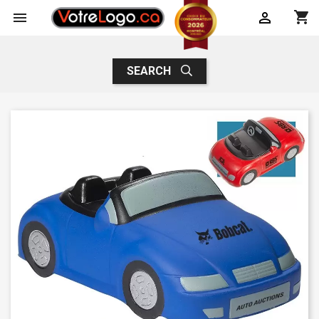
shopping_cart


SEARCH