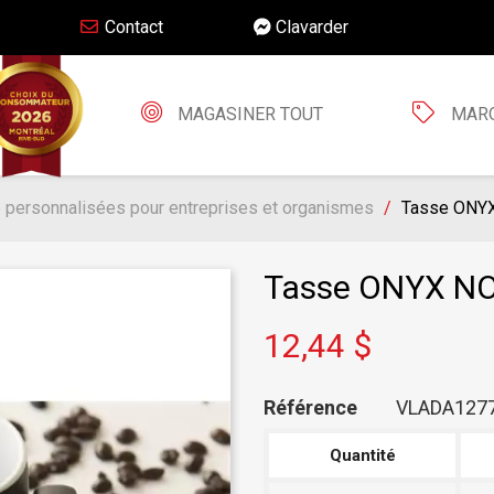
Contact
Clavarder
MAGASINER TOUT
MAR
 personnalisées pour entreprises et organismes
Tasse ONYX
Tasse ONYX NOI
12,44 $
Référence
VLADA127
Quantité