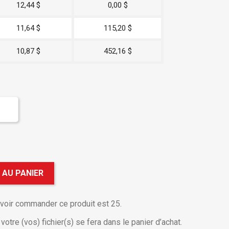
12,44 $
0,00 $
11,64 $
115,20 $
10,87 $
452,16 $
 AU PANIER
uvoir commander ce produit est 25.
otre (vos) fichier(s) se fera dans le panier d’achat.