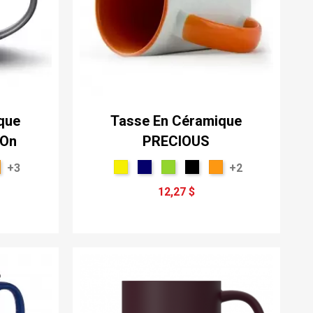
que
Tasse En Céramique
 On
PRECIOUS
+3
+2
12,27 $