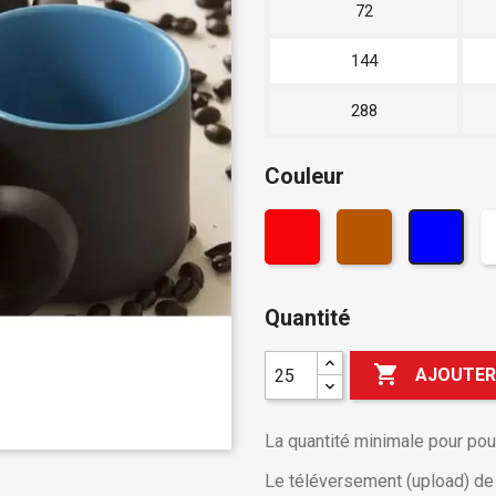
72
144
288
Couleur
Quantité

AJOUTER
La quantité minimale pour po
Le téléversement (upload) de v