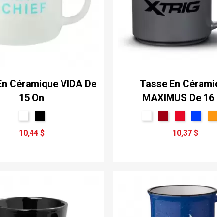
En Céramique VIDA De
Tasse En Cérami
15 On
MAXIMUS De 16
10,44 $
10,37 $