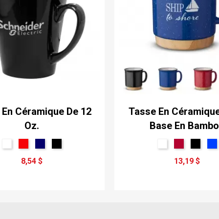
 En Céramique De 12
Tasse En Céramiqu
Oz.
Base En Bamb
8,54 $
13,19 $