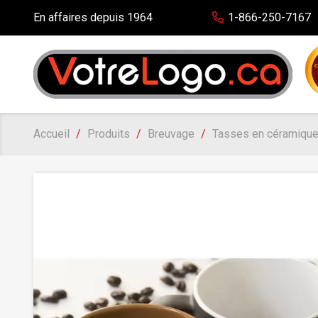
En affaires depuis 1964
1-866-250-7167
Accueil
Produits
Breuvage
Tasses en céramique