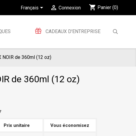
shopping_cart


Panier
(0)
Français
Connexion
QUES
CADEAUX D'ENTREPRISE
 NOIR de 360ml (12 oz)
R de 360ml (12 oz)
7
Prix unitaire
Vous économisez