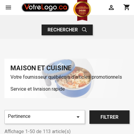
shopping_cart


RECHERCHER
MAISON ET CUISINE
Votre fournisseur québécois d'articles promotionnels
Service et livraison rapide
Pertinence

FILTRER
Affichage 1-50 de 113 article(s)