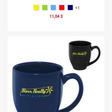
+1
11,04 $