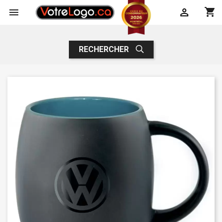
shopping_cart


RECHERCHER