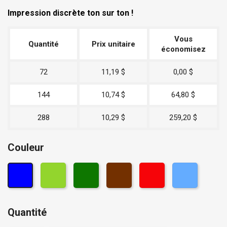
Impression discrète ton sur ton !
Vous
Quantité
Prix unitaire
économisez
72
11,19 $
0,00 $
144
10,74 $
64,80 $
288
10,29 $
259,20 $
Couleur
Quantité