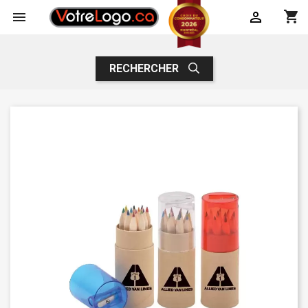
shopping_cart


RECHERCHER