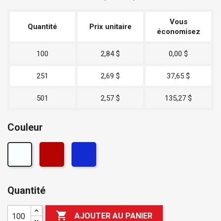
Vous
Quantité
Prix unitaire
économisez
100
2,84 $
0,00 $
251
2,69 $
37,65 $
501
2,57 $
135,27 $
Couleur
Quantité

AJOUTER AU PANIER