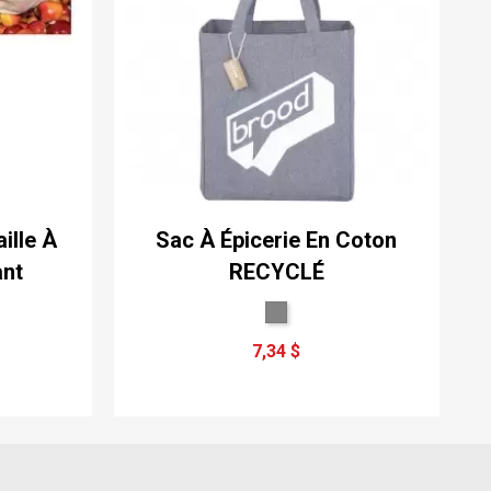
ille À
Sac À Épicerie En Coton
ant
RECYCLÉ
7,34 $