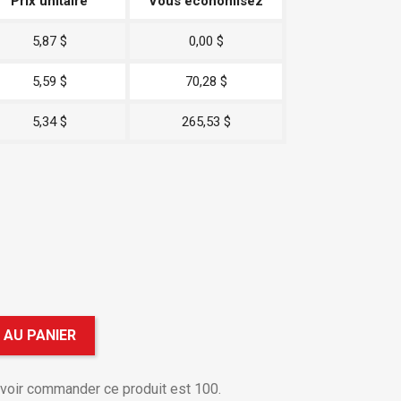
Prix unitaire
Vous économisez
5,87 $
0,00 $
5,59 $
70,28 $
5,34 $
265,53 $
 AU PANIER
uvoir commander ce produit est 100.