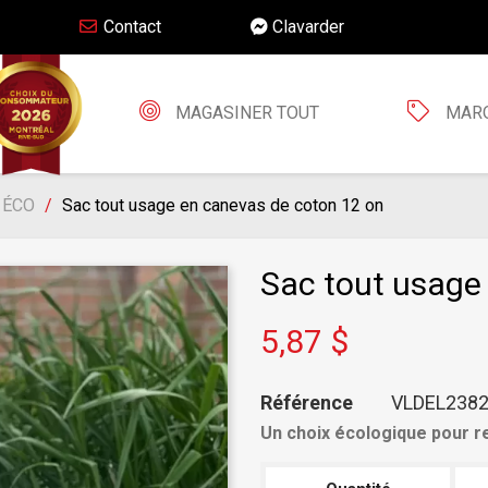
Contact
Clavarder
MAGASINER TOUT
MAR
s ÉCO
Sac tout usage en canevas de coton 12 on
Sac tout usage
5,87 $
Référence
VLDEL238
Un choix écologique pour re