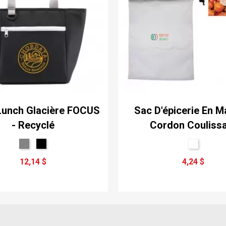
Lunch Glacière FOCUS
Sac D'épicerie En Ma
- Recyclé
Cordon Couliss
12,14 $
4,24 $