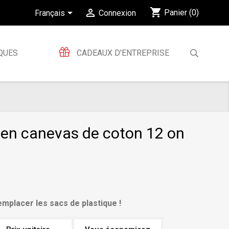
shopping_cart


Panier
(0)
Français
Connexion
QUES
CADEAUX D'ENTREPRISE
 en canevas de coton 12 on
2
mplacer les sacs de plastique !