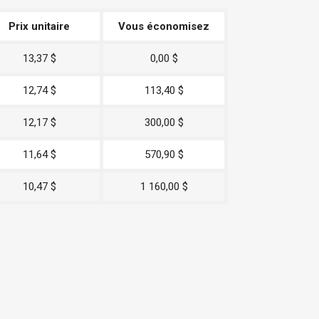
Prix unitaire
Vous économisez
13,37 $
0,00 $
12,74 $
113,40 $
12,17 $
300,00 $
11,64 $
570,90 $
10,47 $
1 160,00 $