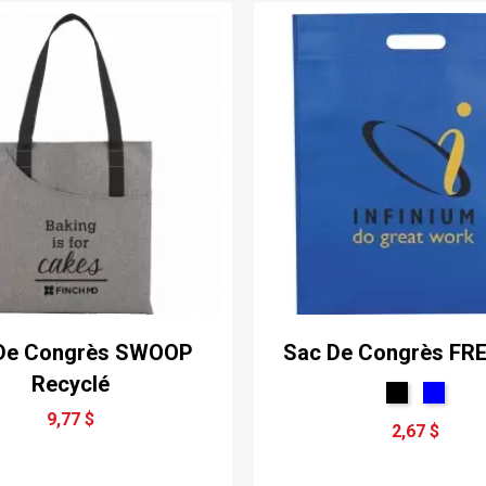
De Congrès SWOOP
Sac De Congrès F
Recyclé
9,77 $
2,67 $