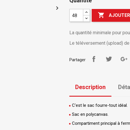
Quantité


AJOUTER
La quantité minimale pour po
Le téléversement (upload) de v
Partager
Description
Déta
C'est le sac fourre-tout idéal.
Sac en polycanvas.
Compartiment principal à ferme