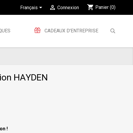
shopping_cart


Panier
(0)
Français
Connexion
QUES
CADEAUX D'ENTREPRISE
tion HAYDEN
on !