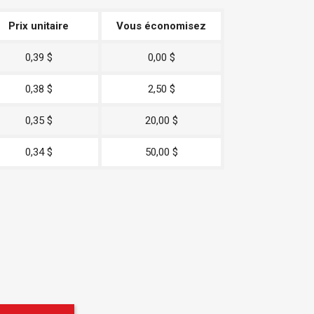
Prix unitaire
Vous économisez
0,39 $
0,00 $
0,38 $
2,50 $
0,35 $
20,00 $
0,34 $
50,00 $