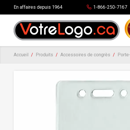
En affaires depuis 1964
1-866-250-7167
Accueil
Produits
Accessoires de congrès
Porte