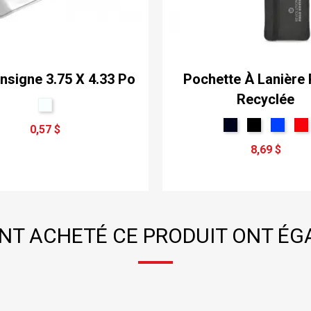
Insigne 3.75 X 4.33 Po
Pochette À Lanière R
Recyclée
0,57 $
8,69 $
ONT ACHETÉ CE PRODUIT ONT ÉG