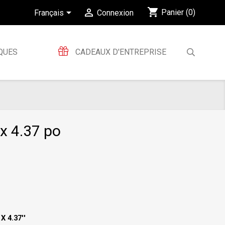
shopping_cart


Panier
(0)
Français
Connexion
QUES
CADEAUX D'ENTREPRISE
 x 4.37 po
X 4.37''