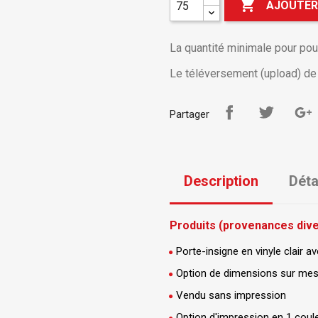

AJOUTER
La quantité minimale pour po
Le téléversement (upload) de v
Partager
Description
Déta
Produits (provenances diver
Porte-insigne en vinyle clair av
Option de dimensions sur mesu
Vendu sans impression
Option d'impression en 1 coule