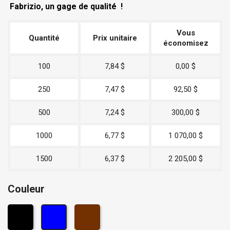
Fabrizio, un gage de qualité !
Vous
Quantité
Prix unitaire
économisez
100
7,84 $
0,00 $
250
7,47 $
92,50 $
500
7,24 $
300,00 $
1000
6,77 $
1 070,00 $
1500
6,37 $
2 205,00 $
Couleur