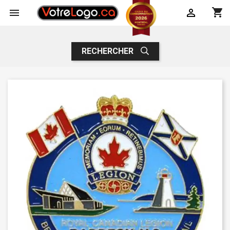
shopping_cart


RECHERCHER