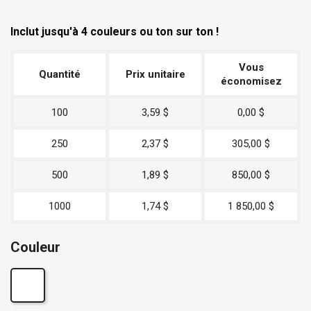
Inclut jusqu'à 4 couleurs ou ton sur ton !
Vous
Quantité
Prix unitaire
économisez
100
3,59 $
0,00 $
250
2,37 $
305,00 $
500
1,89 $
850,00 $
1000
1,74 $
1 850,00 $
Couleur