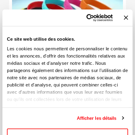
Ce site web utilise des cookies.
Les cookies nous permettent de personnaliser le contenu
et les annonces, d'offrir des fonctionnalités relatives aux
médias sociaux et d'analyser notre trafic. Nous
partageons également des informations sur l'utilisation de
notre site avec nos partenaires de médias sociaux, de
Bracelet Adulte Avec Gaufrage En
publicité et d'analyse, qui peuvent combiner celles-ci
Relief
avec d'autres informations que vous leur avez fournies
ou qu'ils ont collectées lors de votre utilisation de leurs
services.
2,14 $
Afficher les détails