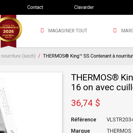
Contact
Clavarder
MAGASINER TOUT
MAR
nourriture (lunch)
THERMOS® King™ SS Contenant à nourriture
THERMOS® King
16 on avec cuil
36,74 $
Référence
VLSTR203
Marque
THERMOS