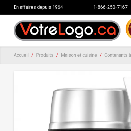
En affaires depuis 1964
1-866-250-7167
Accueil
Produits
Maison et cuisine
Contenants à 