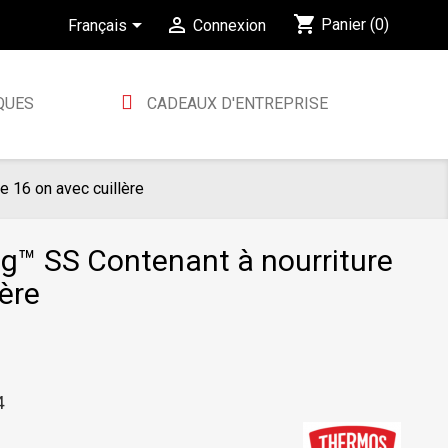
shopping_cart


Panier
(0)
Français
Connexion
QUES
CADEAUX D'ENTREPRISE
 16 on avec cuillère
™ SS Contenant à nourriture
lère
4