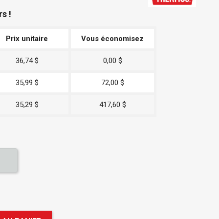
rs !
Prix unitaire
Vous économisez
36,74 $
0,00 $
35,99 $
72,00 $
35,29 $
417,60 $