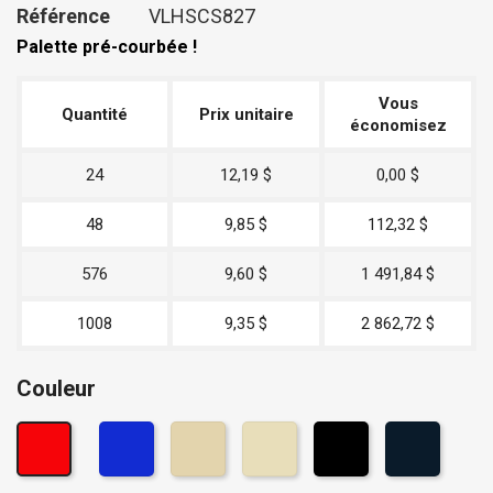
Référence
VLHSCS827
Palette pré-courbée !
Vous
Quantité
Prix unitaire
économisez
24
12,19 $
0,00 $
48
9,85 $
112,32 $
576
9,60 $
1 491,84 $
1008
9,35 $
2 862,72 $
Couleur