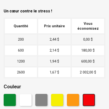
Un cœur contre le stress !
Vous
Quantité
Prix unitaire
économisez
200
2,44 $
0,00 $
600
2,14 $
180,00 $
1200
1,94 $
600,00 $
2600
1,67 $
2 002,00 $
Couleur