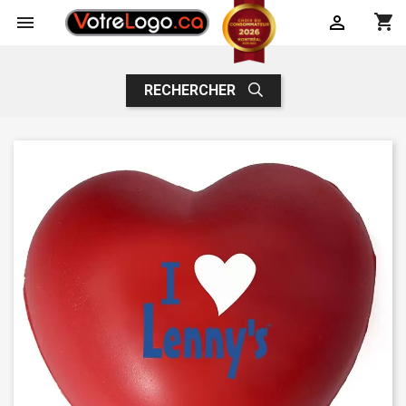
shopping_cart


RECHERCHER