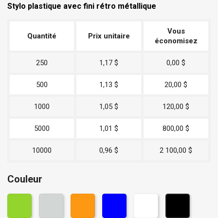
Stylo plastique avec fini rétro métallique
Vous
Quantité
Prix unitaire
économisez
250
1,17 $
0,00 $
500
1,13 $
20,00 $
1000
1,05 $
120,00 $
5000
1,01 $
800,00 $
10000
0,96 $
2 100,00 $
Couleur