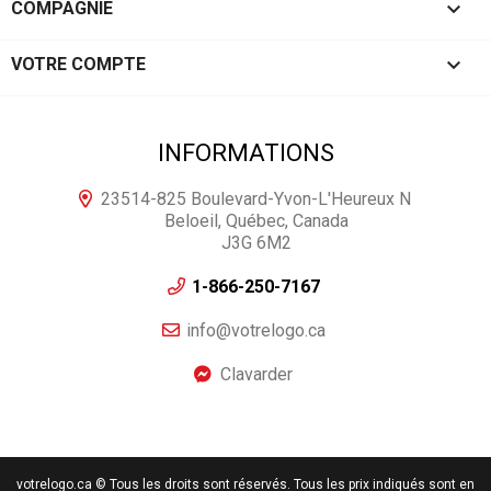

COMPAGNIE

VOTRE COMPTE
INFORMATIONS
23514-825 Boulevard-Yvon-L'Heureux N
Beloeil, Québec, Canada
J3G 6M2
1-866-250-7167
info@votrelogo.ca
Clavarder
votrelogo.ca © Tous les droits sont réservés. Tous les prix indiqués sont en