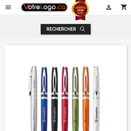
shopping_cart


RECHERCHER