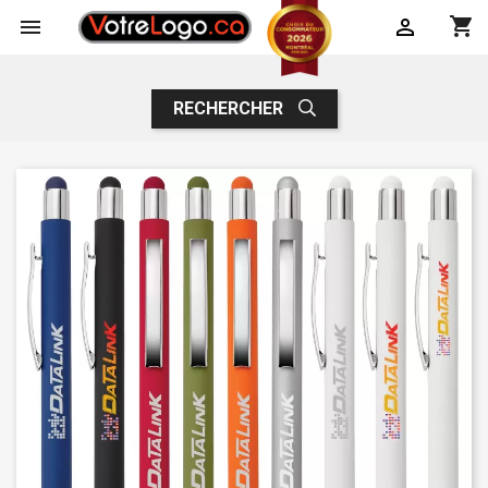
shopping_cart


RECHERCHER