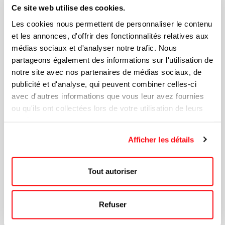
Ce site web utilise des cookies.
Stylet Et Stylo À Bille KURT
Les cookies nous permettent de personnaliser le contenu
et les annonces, d'offrir des fonctionnalités relatives aux
+7
médias sociaux et d'analyser notre trafic. Nous
partageons également des informations sur l'utilisation de
1,99 $
notre site avec nos partenaires de médias sociaux, de
publicité et d'analyse, qui peuvent combiner celles-ci
avec d'autres informations que vous leur avez fournies
ou qu'ils ont collectées lors de votre utilisation de leurs
services.
Afficher les détails
Tout autoriser
Refuser