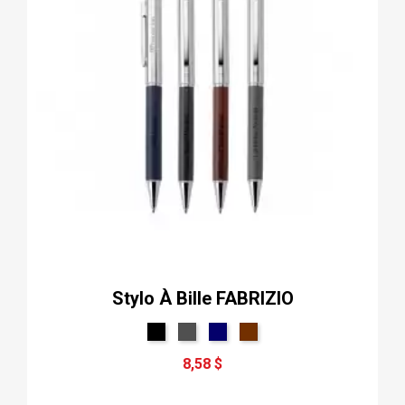
Stylo À Bille FABRIZIO
8,58 $