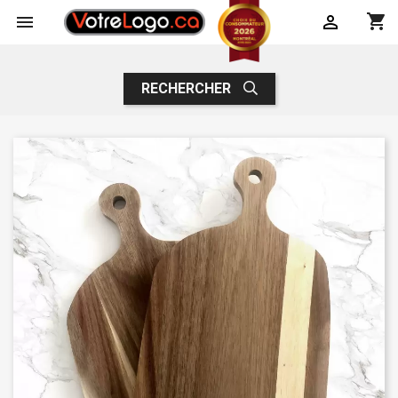
shopping_cart


RECHERCHER