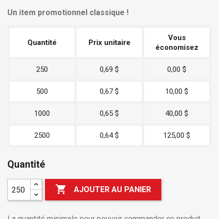
Un item promotionnel classique !
Vous
Quantité
Prix unitaire
économisez
250
0,69 $
0,00 $
500
0,67 $
10,00 $
1000
0,65 $
40,00 $
2500
0,64 $
125,00 $
Quantité

AJOUTER AU PANIER
La quantité minimale pour pouvoir commander ce produit