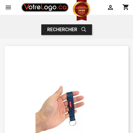
shopping_cart


RECHERCHER