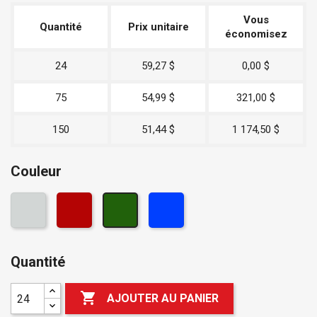
Vous
Quantité
Prix unitaire
économisez
24
59,27 $
0,00 $
75
54,99 $
321,00 $
150
51,44 $
1 174,50 $
Couleur
Quantité

AJOUTER AU PANIER