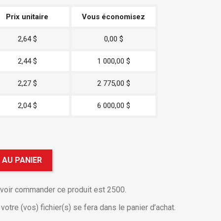
Prix unitaire
Vous économisez
2,64 $
0,00 $
2,44 $
1 000,00 $
2,27 $
2 775,00 $
2,04 $
6 000,00 $
 AU PANIER
uvoir commander ce produit est 2500.
otre (vos) fichier(s) se fera dans le panier d’achat.