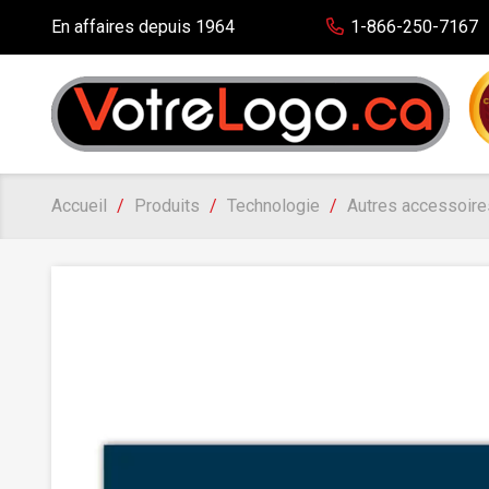
En affaires depuis 1964
1-866-250-7167
Accueil
Produits
Technologie
Autres accessoire