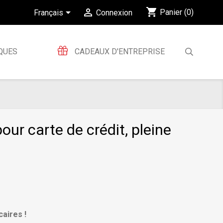
shopping_cart


Panier
(0)
Français
Connexion
QUES
CADEAUX D'ENTREPRISE
our carte de crédit, pleine
aires !