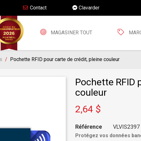
Contact
Clavarder
MAGASINER TOUT
MAR
s
Pochette RFID pour carte de crédit, pleine couleur
Pochette RFID p
couleur
2,64 $
Référence
VLVIS2397
Protégez vos données banc