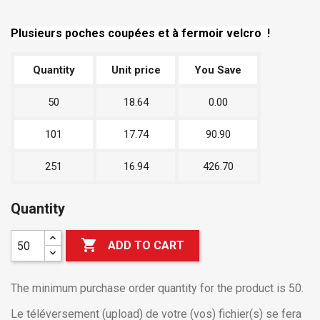
Plusieurs poches coupées et à fermoir velcro !
Quantity
Unit price
You Save
50
18.64
0.00
101
17.74
90.90
251
16.94
426.70
Quantity

ADD TO CART
The minimum purchase order quantity for the product is 50.
Le téléversement (upload) de votre (vos) fichier(s) se fera